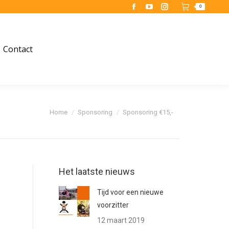
0
Facebook
YouTube
Instagram
page
page
page
opens
opens
opens
Contact
in
in
in
new
new
new
window
window
window
Je bent hier:
Home
Sponsoring
Sponsoring €15,-
Het laatste nieuws
Tijd voor een nieuwe
voorzitter
12 maart 2019