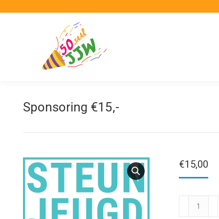
Sponsoring €15,-
€
15,00
Sponsoring
€15,-