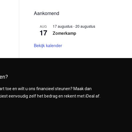
Aankomend
17 augustus
-
20 augustus
AUG
17
Zomerkamp
Bekijk kalender
nen?
rt toe en wilt u ons financieel steunen? Maak dan
kiest eenvoudig zelf het bedrag en rekent met iDeal af.