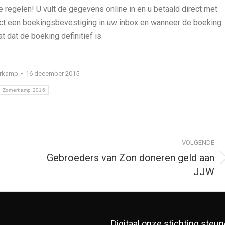
 regelen! U vult de gegevens online in en u betaald direct met
rect een boekingsbevestiging in uw inbox en wanneer de boeking
 dat de boeking definitief is.
rkamp
16 december 2015
Zomerkamp 2016
VOLGENDE
Gebroeders van Zon doneren geld aan
Volgend
JJW
bericht
Digitaal onze stichting steu