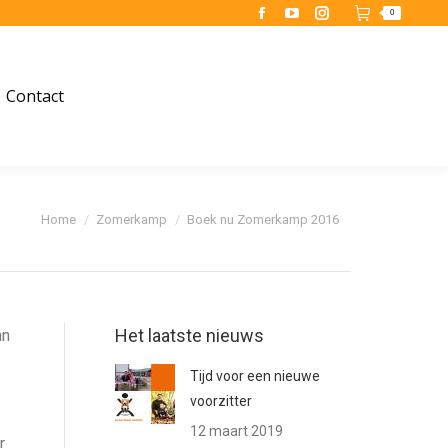
0
Facebook
YouTube
Instagram
page
page
page
opens
opens
opens
Contact
in
in
in
new
new
new
window
window
window
Je bent hier:
Home
Zomerkamp
Boek nu Zomerkamp 2016
Het laatste nieuws
an
Tijd voor een nieuwe
voorzitter
12 maart 2019
r