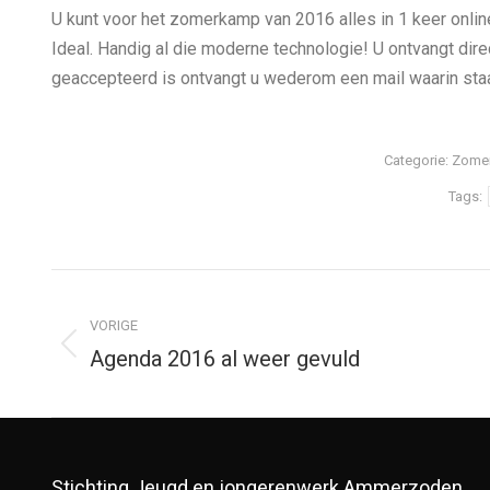
U kunt voor het zomerkamp van 2016 alles in 1 keer online
Ideal. Handig al die moderne technologie! U ontvangt di
geaccepteerd is ontvangt u wederom een mail waarin staat
Categorie:
Zome
Tags:
Bericht
navigatie
VORIGE
Agenda 2016 al weer gevuld
Vorig
bericht
Stichting Jeugd en jongerenwerk Ammerzoden