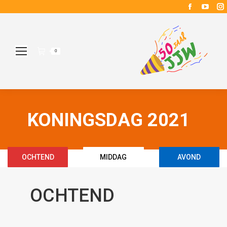
Faceboo
YouT
page
page
opens
open
in
in
i
0
new
new
window
wind
KONINGSDAG 2021
OCHTEND
MIDDAG
AVOND
OCHTEND