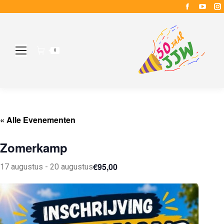
Faceboo
YouT
page
page
opens
open
in
in
i
0
new
new
window
wind
« Alle Evenementen
Zomerkamp
€95,00
17 augustus
-
20 augustus