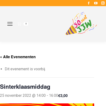
Faceboo
YouT
page
page
opens
open
in
in
i
0
new
new
window
wind
« Alle Evenementen
Dit evenement is voorbij.
Sinterklaasmiddag
€3,00
25 november 2022 @ 14:00
-
16:00