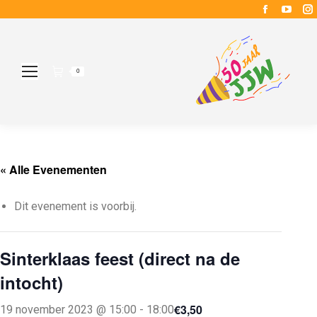
Faceboo
YouT
page
page
opens
open
in
in
i
0
new
new
window
wind
« Alle Evenementen
Dit evenement is voorbij.
Sinterklaas feest (direct na de
intocht)
€3,50
19 november 2023 @ 15:00
-
18:00