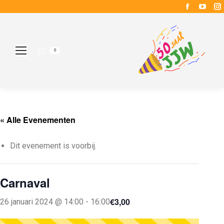
Faceboo
YouT
page
page
opens
open
in
in
i
0
new
new
window
wind
« Alle Evenementen
Dit evenement is voorbij.
Carnaval
€3,00
26 januari 2024 @ 14:00
-
16:00